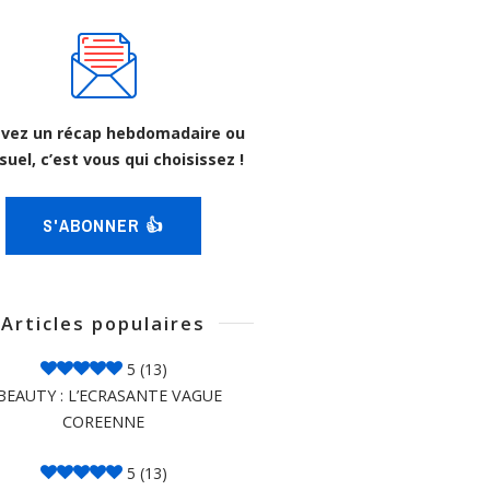
vez un récap hebdomadaire ou
uel, c’est vous qui choisissez !
S'ABONNER 👍
Articles populaires
5
(13)
BEAUTY : L’ECRASANTE VAGUE
COREENNE
5
(13)