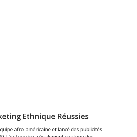
eting Ethnique Réussies
uipe afro-américaine et lancé des publicités
40. L’entreprise a également soutenu des