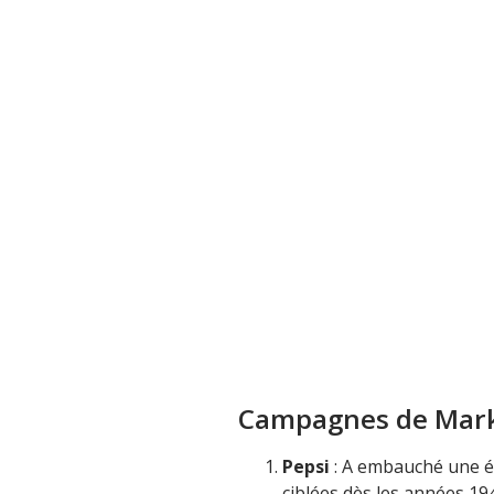
Campagnes de Mark
Pepsi
: A embauché une éq
ciblées dès les années 19