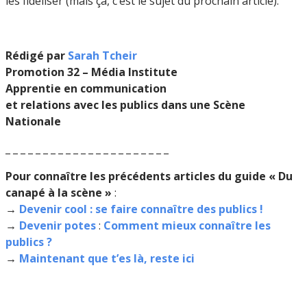
les fidéliser (mais ça, c’est le sujet du prochain article).
Rédigé par
Sarah Tcheir
Promotion 32 – Média Institute
Apprentie en communication
et relations avec les publics dans une Scène
Nationale
_ _ _ _ _ _ _ _ _ _ _ _ _ _ _ _ _ _ _ _ _ _
Pour connaître les précédents articles du guide « Du
canapé à la scène »
:
→
Devenir cool : se faire connaître des publics !
→
Devenir potes
:
Comment mieux connaître les
publics ?
→
Maintenant que t’es là, reste ici