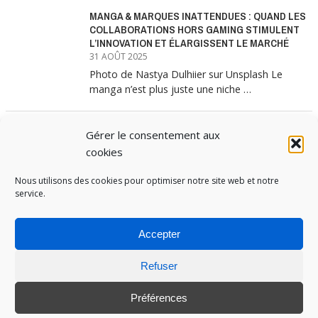
MANGA & MARQUES INATTENDUES : QUAND LES
COLLABORATIONS HORS GAMING STIMULENT
L’INNOVATION ET ÉLARGISSENT LE MARCHÉ
31 AOÛT 2025
Photo de Nastya Dulhiier sur Unsplash Le
manga n’est plus juste une niche …
Gérer le consentement aux
MANGA & MARQUES : ANATOMIE D’UNE
ALLIANCE MARKETING GAGNANTE
cookies
31 JUILLET 2025
Nous utilisons des cookies pour optimiser notre site web et notre
Les interminables files d’attente devant les
service.
boutiques Uniqlo à chaque lancement de
collection …
Accepter
Refuser
PUBOSPHERE, BLOG ÉDITÉ PAR
MEDIA INSTITUTE
ET ANIMÉ PAR SES ÉTUDIANTS EN
STRATÉGIE MARKETING & DIGITALE © TOUS DROITS RÉSERVÉS 2017-2025
Préférences
MENTIONS LÉGALES
-
POLITIQUE DE COOKIES
-
CONNEXION