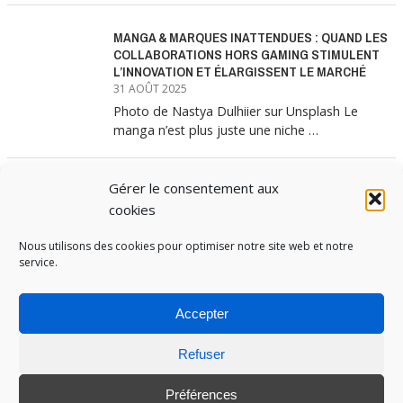
MANGA & MARQUES INATTENDUES : QUAND LES
COLLABORATIONS HORS GAMING STIMULENT
L’INNOVATION ET ÉLARGISSENT LE MARCHÉ
31 AOÛT 2025
Photo de Nastya Dulhiier sur Unsplash Le
manga n’est plus juste une niche …
Gérer le consentement aux
MANGA & MARQUES : ANATOMIE D’UNE
ALLIANCE MARKETING GAGNANTE
cookies
31 JUILLET 2025
Nous utilisons des cookies pour optimiser notre site web et notre
Les interminables files d’attente devant les
service.
boutiques Uniqlo à chaque lancement de
collection …
Accepter
Refuser
PUBOSPHERE, BLOG ÉDITÉ PAR
MEDIA INSTITUTE
ET ANIMÉ PAR SES ÉTUDIANTS EN
STRATÉGIE MARKETING & DIGITALE © TOUS DROITS RÉSERVÉS 2017-2025
Préférences
MENTIONS LÉGALES
-
POLITIQUE DE COOKIES
-
CONNEXION