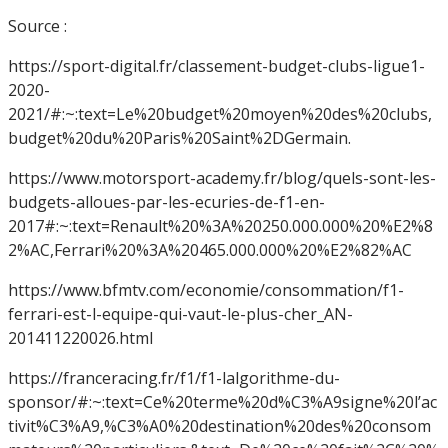
Source :
https://sport-digital.fr/classement-budget-clubs-ligue1-
2020-
2021/#:~:text=Le%20budget%20moyen%20des%20clubs,
budget%20du%20Paris%20Saint%2DGermain.
https://www.motorsport-academy.fr/blog/quels-sont-les-
budgets-alloues-par-les-ecuries-de-f1-en-
2017#:~:text=Renault%20%3A%20250.000.000%20%E2%8
2%AC,Ferrari%20%3A%20465.000.000%20%E2%82%AC
https://www.bfmtv.com/economie/consommation/f1-
ferrari-est-l-equipe-qui-vaut-le-plus-cher_AN-
201411220026.html
https://franceracing.fr/f1/f1-lalgorithme-du-
sponsor/#:~:text=Ce%20terme%20d%C3%A9signe%20l’ac
tivit%C3%A9,%C3%A0%20destination%20des%20consom