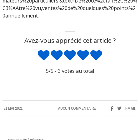
mateurs%20particuliers.&text=De%20ce%20fait%2C%20%
C3%AAtre%20vu,ventes%20de%20quelques%20points%2
0annuellement.
___
Avez-vous apprécié cet article ?
5
/5 -
3
votes au total
31 MAI 2021
AUCUN COMMENTAIRE
EMAIL