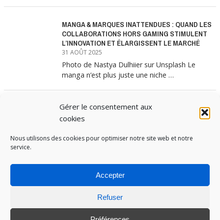
MANGA & MARQUES INATTENDUES : QUAND LES
COLLABORATIONS HORS GAMING STIMULENT
L’INNOVATION ET ÉLARGISSENT LE MARCHÉ
31 AOÛT 2025
Photo de Nastya Dulhiier sur Unsplash Le
manga n’est plus juste une niche …
Gérer le consentement aux
MANGA & MARQUES : ANATOMIE D’UNE
ALLIANCE MARKETING GAGNANTE
cookies
31 JUILLET 2025
Les interminables files d’attente devant les
Nous utilisons des cookies pour optimiser notre site web et notre
service.
boutiques Uniqlo à chaque lancement de
collection …
Accepter
Refuser
PUBOSPHERE, BLOG ÉDITÉ PAR
MEDIA INSTITUTE
ET ANIMÉ PAR SES ÉTUDIANTS EN
STRATÉGIE MARKETING & DIGITALE © TOUS DROITS RÉSERVÉS 2017-2025
Préférences