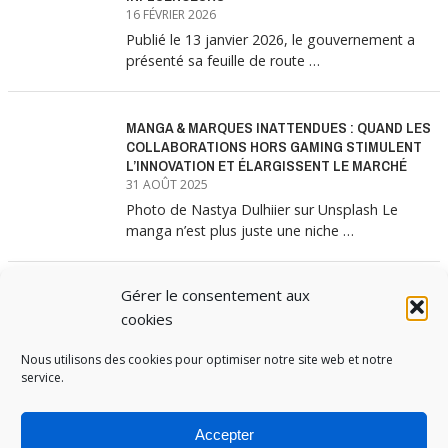
16 FÉVRIER 2026
Publié le 13 janvier 2026, le gouvernement a
présenté sa feuille de route …
MANGA & MARQUES INATTENDUES : QUAND LES
COLLABORATIONS HORS GAMING STIMULENT
L’INNOVATION ET ÉLARGISSENT LE MARCHÉ
31 AOÛT 2025
Photo de Nastya Dulhiier sur Unsplash Le
manga n’est plus juste une niche …
Gérer le consentement aux
MANGA & MARQUES : ANATOMIE D’UNE
ALLIANCE MARKETING GAGNANTE
cookies
31 JUILLET 2025
Nous utilisons des cookies pour optimiser notre site web et notre
Les interminables files d’attente devant les
service.
boutiques Uniqlo à chaque lancement de
collection …
Accepter