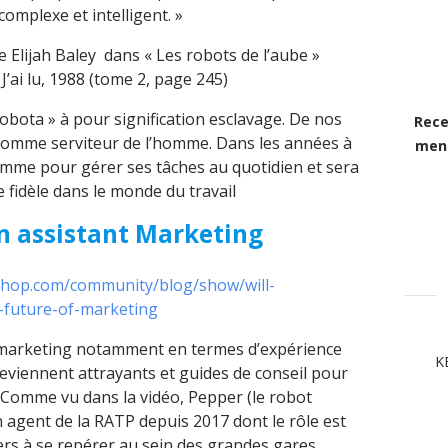
complexe et intelligent. »
Elijah Baley dans « Les robots de l’aube »
J’ai lu, 1988 (tome 2, page 245)
obota » à pour signification esclavage. De nos
Rece
 comme serviteur de l’homme. Dans les années à
mens
homme pour gérer ses tâches au quotidien et sera
 fidèle dans le monde du travail
n assistant Marketing
shop.com/community/blog/show/will-
-future-of-marketing
 marketing notamment en termes d’expérience
K
 deviennent attrayants et guides de conseil pour
Comme vu dans la vidéo, Pepper (le robot
 agent de la RATP depuis 2017 dont le rôle est
ers à se repérer au sein des grandes gares,.