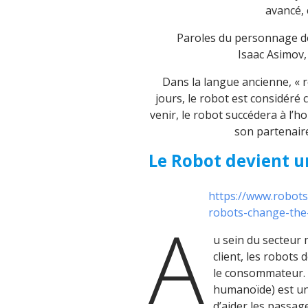
avancé, 
Paroles du personnage de 
Isaac Asimov, 
Dans la langue ancienne, « r
jours, le robot est considéré
venir, le robot succédera à l’
son partenaire
Le Robot devient u
https://www.robot
A
robots-change-the
u sein du secteur
client, les robots
le consommateur. 
humanoïde) est un
d’aider les passag