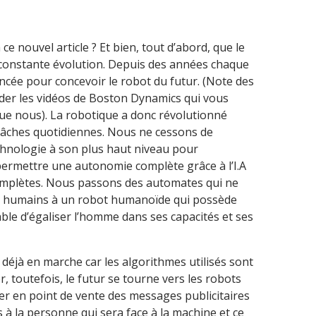
e nouvel article ? Et bien, tout d’abord, que le
 constante évolution. Depuis des années chaque
cée pour concevoir le robot du futur. (Note des
rder les vidéos de Boston Dynamics qui vous
ue nous). La robotique a donc révolutionné
 tâches quotidiennes. Nous ne cessons de
chnologie à son plus haut niveau pour
permettre une autonomie complète grâce à l’I.A
complètes. Nous passons des automates qui ne
tes humains à un robot humanoïde qui possède
pable d’égaliser l’homme dans ses capacités et ses
 déjà en marche car les algorithmes utilisés sont
 toutefois, le futur se tourne vers les robots
r en point de vente des messages publicitaires
s à la personne qui sera face à la machine et ce