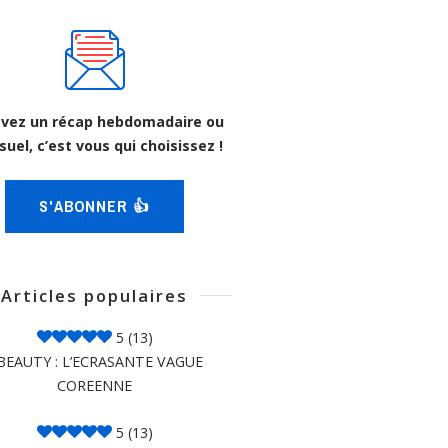
vez un récap hebdomadaire ou
uel, c’est vous qui choisissez !
S'ABONNER 👍
Articles populaires
5
(13)
BEAUTY : L’ECRASANTE VAGUE
COREENNE
5
(13)