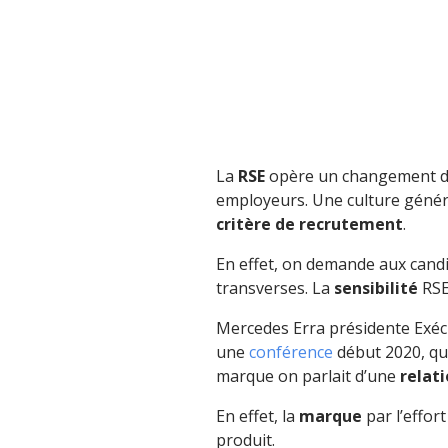
La
RSE
opère un changement d
employeurs. Une culture général
critère de recrutement
.
En effet, on demande aux cand
transverses. La
sensibilité
RSE
Mercedes Erra présidente Exécu
une
conférence
début 2020, qu
marque on parlait d’une
relat
En effet, la
marque
par l’effo
produit.