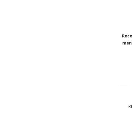
Rece
mens
K