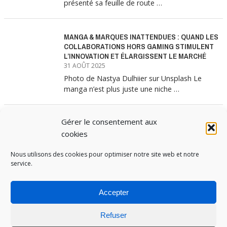
présenté sa feuille de route …
MANGA & MARQUES INATTENDUES : QUAND LES
COLLABORATIONS HORS GAMING STIMULENT
L’INNOVATION ET ÉLARGISSENT LE MARCHÉ
31 AOÛT 2025
Photo de Nastya Dulhiier sur Unsplash Le
manga n’est plus juste une niche …
Gérer le consentement aux
MANGA & MARQUES : ANATOMIE D’UNE
ALLIANCE MARKETING GAGNANTE
cookies
31 JUILLET 2025
Les interminables files d’attente devant les
Nous utilisons des cookies pour optimiser notre site web et notre
service.
boutiques Uniqlo à chaque lancement de
collection …
Accepter
Refuser
PUBOSPHERE, BLOG ÉDITÉ PAR
MEDIA INSTITUTE
ET ANIMÉ PAR SES ÉTUDIANTS EN