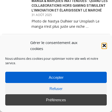
MANGA & MARQUES INATTENDUES : QUAND LES
COLLABORATIONS HORS GAMING STIMULENT
L’INNOVATION ET ÉLARGISSENT LE MARCHÉ
31 AOÛT 2025
Photo de Nastya Dulhiier sur Unsplash Le
manga n’est plus juste une niche …
Gérer le consentement aux
MANGA & MARQUES : ANATOMIE D’UNE
ALLIANCE MARKETING GAGNANTE
cookies
31 JUILLET 2025
Nous utilisons des cookies pour optimiser notre site web et notre
Les interminables files d’attente devant les
service.
boutiques Uniqlo à chaque lancement de
collection …
Accepter
Refuser
PUBOSPHERE, BLOG ÉDITÉ PAR
MEDIA INSTITUTE
ET ANIMÉ PAR SES ÉTUDIANTS EN
STRATÉGIE MARKETING & DIGITALE © TOUS DROITS RÉSERVÉS 2017-2025
Préférences
MENTIONS LÉGALES
-
POLITIQUE DE COOKIES
-
CONNEXION