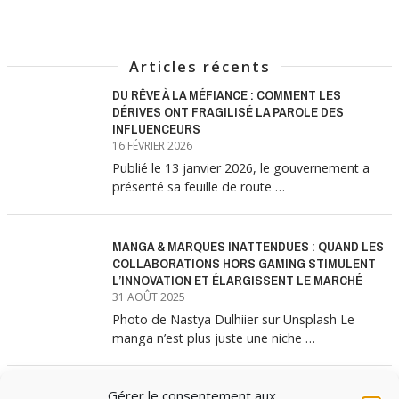
Articles récents
DU RÊVE À LA MÉFIANCE : COMMENT LES
DÉRIVES ONT FRAGILISÉ LA PAROLE DES
INFLUENCEURS
16 FÉVRIER 2026
Publié le 13 janvier 2026, le gouvernement a
présenté sa feuille de route …
MANGA & MARQUES INATTENDUES : QUAND LES
COLLABORATIONS HORS GAMING STIMULENT
L’INNOVATION ET ÉLARGISSENT LE MARCHÉ
31 AOÛT 2025
Photo de Nastya Dulhiier sur Unsplash Le
manga n’est plus juste une niche …
Gérer le consentement aux
MANGA & MARQUES : ANATOMIE D’UNE