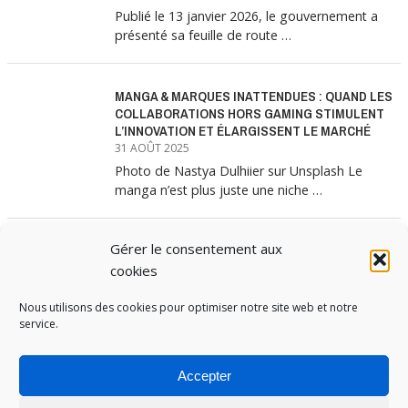
Publié le 13 janvier 2026, le gouvernement a
présenté sa feuille de route …
MANGA & MARQUES INATTENDUES : QUAND LES
COLLABORATIONS HORS GAMING STIMULENT
L’INNOVATION ET ÉLARGISSENT LE MARCHÉ
31 AOÛT 2025
Photo de Nastya Dulhiier sur Unsplash Le
manga n’est plus juste une niche …
Gérer le consentement aux
MANGA & MARQUES : ANATOMIE D’UNE
ALLIANCE MARKETING GAGNANTE
cookies
31 JUILLET 2025
Nous utilisons des cookies pour optimiser notre site web et notre
Les interminables files d’attente devant les
service.
boutiques Uniqlo à chaque lancement de
collection …
Accepter