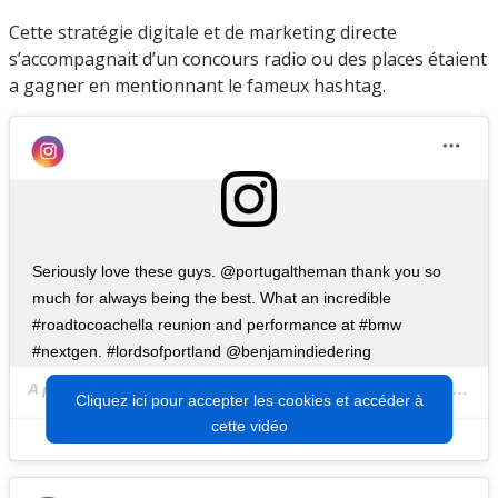
Cette stratégie digitale et de marketing directe
s’accompagnait d’un concours radio ou des places étaient
a gagner en mentionnant le fameux hashtag.
Seriously love these guys. @portugaltheman thank you so
much for always being the best. What an incredible
#roadtocoachella reunion and performance at #bmw
#nextgen. #lordsofportland @benjamindiedering
A post shared by
Justin Lefkovitch
(@jlefkov) on
Jul 1, 2019 at 4:43pm PDT
Cliquez ici pour accepter les cookies et accéder à
cette vidéo