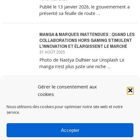
Publié le 13 janvier 2026, le gouvernement a
présenté sa feuille de route …
MANGA & MARQUES INATTENDUES : QUAND LES
COLLABORATIONS HORS GAMING STIMULENT
L’INNOVATION ET ÉLARGISSENT LE MARCHÉ
31 AOÛT 2025
Photo de Nastya Dulhiier sur Unsplash Le
manga n’est plus juste une niche …
Gérer le consentement aux
MANGA & MARQUES : ANATOMIE D’UNE
ALLIANCE MARKETING GAGNANTE
cookies
31 JUILLET 2025
Les interminables files d’attente devant les
Nous utilisons des cookies pour optimiser notre site web et notre
service.
boutiques Uniqlo à chaque lancement de
collection …
Accepter