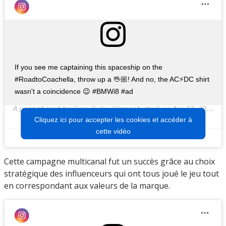
If you see me captaining this spaceship on the
#RoadtoCoachella, throw up a 🖖🏼! And no, the AC⚡DC shirt
wasn't a coincidence 😉 #BMWi8 #ad
A post shared by
Ross Butler
(@rossbutler) on
Apr 12, 2019 at 12:20pm PDT
Cliquez ici pour accepter les cookies et accéder à
cette vidéo
Cette campagne multicanal fut un succès grâce au choix
stratégique des influenceurs qui ont tous joué le jeu tout
en correspondant aux valeurs de la marque.