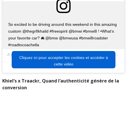
So excited to be driving around this weekend in this amazing
custom @thegr8khalid #freespirit @bmwi #bmwi8 ! •What’s
your favorite car? 🚘 @bmw @bmwusa #bmwi8roadster
#roadtocoachella
A post shared by
Montana Tucker
(@montanatucker) on
Apr 12
Cliquez ici pour accepter les cookies et accéder à
cette vidéo
Khiel’s x Traackr, Quand l’authenticité génère de la
conversion