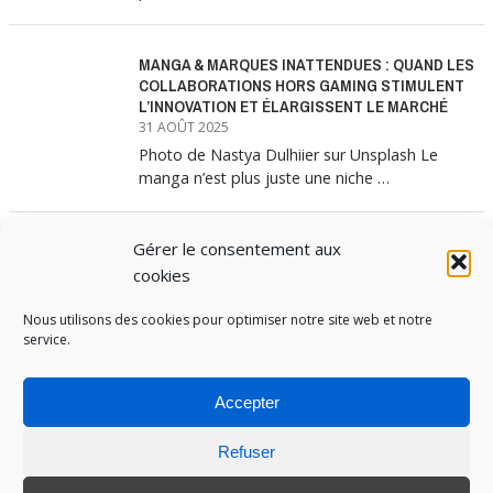
MANGA & MARQUES INATTENDUES : QUAND LES
COLLABORATIONS HORS GAMING STIMULENT
L’INNOVATION ET ÉLARGISSENT LE MARCHÉ
31 AOÛT 2025
Photo de Nastya Dulhiier sur Unsplash Le
manga n’est plus juste une niche …
Gérer le consentement aux
MANGA & MARQUES : ANATOMIE D’UNE
ALLIANCE MARKETING GAGNANTE
cookies
31 JUILLET 2025
Les interminables files d’attente devant les
Nous utilisons des cookies pour optimiser notre site web et notre
service.
boutiques Uniqlo à chaque lancement de
collection …
Accepter
Refuser
PUBOSPHERE, BLOG ÉDITÉ PAR
MEDIA INSTITUTE
ET ANIMÉ PAR SES ÉTUDIANTS EN
STRATÉGIE MARKETING & DIGITALE © TOUS DROITS RÉSERVÉS 2017-2025