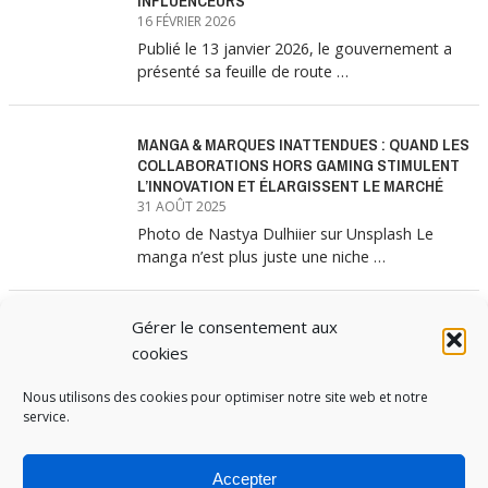
INFLUENCEURS
16 FÉVRIER 2026
Publié le 13 janvier 2026, le gouvernement a
présenté sa feuille de route …
MANGA & MARQUES INATTENDUES : QUAND LES
COLLABORATIONS HORS GAMING STIMULENT
L’INNOVATION ET ÉLARGISSENT LE MARCHÉ
31 AOÛT 2025
Photo de Nastya Dulhiier sur Unsplash Le
manga n’est plus juste une niche …
Gérer le consentement aux
MANGA & MARQUES : ANATOMIE D’UNE
ALLIANCE MARKETING GAGNANTE
cookies
31 JUILLET 2025
Les interminables files d’attente devant les
Nous utilisons des cookies pour optimiser notre site web et notre
service.
boutiques Uniqlo à chaque lancement de
collection …
Accepter