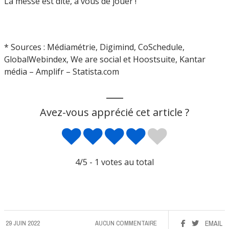
La messe est dite, à vous de jouer !
* Sources : Médiamétrie, Digimind, CoSchedule,
GlobalWebindex, We are social et Hoostsuite, Kantar
média – Amplifr – Statista.com
___
Avez-vous apprécié cet article ?
4
/5 -
1
votes au total
29 JUIN 2022
AUCUN COMMENTAIRE
EMAIL