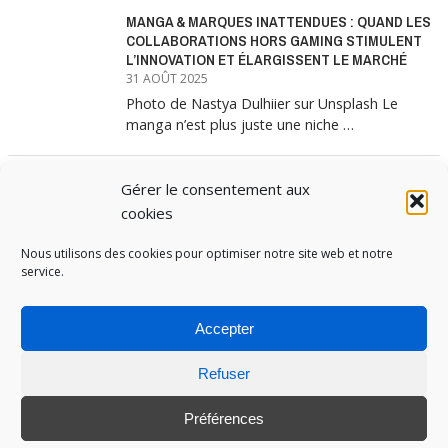
MANGA & MARQUES INATTENDUES : QUAND LES
COLLABORATIONS HORS GAMING STIMULENT
L’INNOVATION ET ÉLARGISSENT LE MARCHÉ
31 AOÛT 2025
Photo de Nastya Dulhiier sur Unsplash Le
manga n’est plus juste une niche …
Gérer le consentement aux
MANGA & MARQUES : ANATOMIE D’UNE
ALLIANCE MARKETING GAGNANTE
cookies
31 JUILLET 2025
Nous utilisons des cookies pour optimiser notre site web et notre
Les interminables files d’attente devant les
service.
boutiques Uniqlo à chaque lancement de
collection …
Accepter
Refuser
PUBOSPHERE, BLOG ÉDITÉ PAR
MEDIA INSTITUTE
ET ANIMÉ PAR SES ÉTUDIANTS EN
STRATÉGIE MARKETING & DIGITALE © TOUS DROITS RÉSERVÉS 2017-2025
Préférences
MENTIONS LÉGALES
-
POLITIQUE DE COOKIES
-
CONNEXION