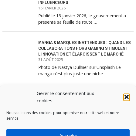
INFLUENCEURS
16 FÉVRIER 2026
Publié le 13 janvier 2026, le gouvernement a
présenté sa feuille de route …
MANGA & MARQUES INATTENDUES : QUAND LES
COLLABORATIONS HORS GAMING STIMULENT
L’INNOVATION ET ÉLARGISSENT LE MARCHÉ
31 AOÛT 2025
Photo de Nastya Dulhiier sur Unsplash Le
manga n’est plus juste une niche …
Gérer le consentement aux
MANGA & MARQUES : ANATOMIE D’UNE
ALLIANCE MARKETING GAGNANTE
cookies
31 JUILLET 2025
Nous utilisons des cookies pour optimiser notre site web et notre
Les interminables files d’attente devant les
service.
boutiques Uniqlo à chaque lancement de
collection …
Accepter