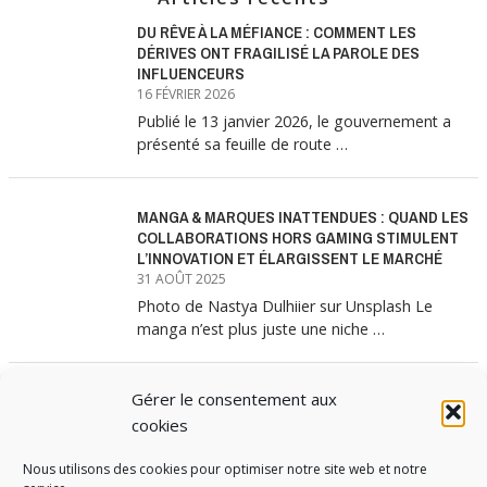
DU RÊVE À LA MÉFIANCE : COMMENT LES
DÉRIVES ONT FRAGILISÉ LA PAROLE DES
INFLUENCEURS
16 FÉVRIER 2026
Publié le 13 janvier 2026, le gouvernement a
présenté sa feuille de route …
MANGA & MARQUES INATTENDUES : QUAND LES
COLLABORATIONS HORS GAMING STIMULENT
L’INNOVATION ET ÉLARGISSENT LE MARCHÉ
31 AOÛT 2025
Photo de Nastya Dulhiier sur Unsplash Le
manga n’est plus juste une niche …
Gérer le consentement aux
MANGA & MARQUES : ANATOMIE D’UNE
ALLIANCE MARKETING GAGNANTE
cookies
31 JUILLET 2025
Nous utilisons des cookies pour optimiser notre site web et notre
Les interminables files d’attente devant les