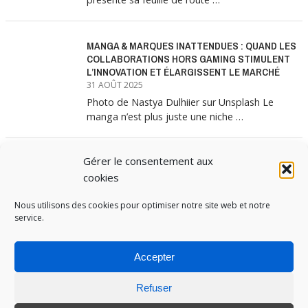
MANGA & MARQUES INATTENDUES : QUAND LES
COLLABORATIONS HORS GAMING STIMULENT
L’INNOVATION ET ÉLARGISSENT LE MARCHÉ
31 AOÛT 2025
Photo de Nastya Dulhiier sur Unsplash Le
manga n’est plus juste une niche …
Gérer le consentement aux
MANGA & MARQUES : ANATOMIE D’UNE
ALLIANCE MARKETING GAGNANTE
cookies
31 JUILLET 2025
Les interminables files d’attente devant les
Nous utilisons des cookies pour optimiser notre site web et notre
service.
boutiques Uniqlo à chaque lancement de
collection …
Accepter
Refuser
PUBOSPHERE, BLOG ÉDITÉ PAR
MEDIA INSTITUTE
ET ANIMÉ PAR SES ÉTUDIANTS EN
STRATÉGIE MARKETING & DIGITALE © TOUS DROITS RÉSERVÉS 2017-2025