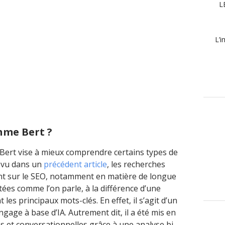
L
L’i
thme Bert ?
e Bert vise à mieux comprendre certains types de
 vu dans un
précédent article
, les recherches
nt sur le SEO, notamment en matière de longue
ctées comme l’on parle, à la différence d’une
les principaux mots-clés. En effet, il s’agit d’un
gage à base d’IA. Autrement dit, il a été mis en
s et conversationnelles grâce à une analyse bi-