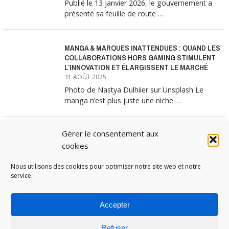
Publié le 13 janvier 2026, le gouvernement a
présenté sa feuille de route …
MANGA & MARQUES INATTENDUES : QUAND LES
COLLABORATIONS HORS GAMING STIMULENT
L’INNOVATION ET ÉLARGISSENT LE MARCHÉ
31 AOÛT 2025
Photo de Nastya Dulhiier sur Unsplash Le
manga n’est plus juste une niche …
Gérer le consentement aux
MANGA & MARQUES : ANATOMIE D’UNE
ALLIANCE MARKETING GAGNANTE
cookies
31 JUILLET 2025
Nous utilisons des cookies pour optimiser notre site web et notre
Les interminables files d’attente devant les
service.
boutiques Uniqlo à chaque lancement de
collection …
Accepter
Refuser
PUBOSPHERE, BLOG ÉDITÉ PAR
MEDIA INSTITUTE
ET ANIMÉ PAR SES ÉTUDIANTS EN