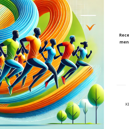
Rece
mens
K