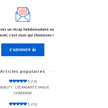
vez un récap hebdomadaire ou
uel, c’est vous qui choisissez !
S'ABONNER 👍
Articles populaires
5
(13)
BEAUTY : L’ECRASANTE VAGUE
COREENNE
5
(13)