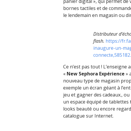
panier digital », qui permet de 
bornes tactiles et de commande
le lendemain en magasin ou di
Distributeur d’éch
flash.
https://fr
inaugure-un-mag
connecte,585182
Ce n’est pas tout ! L’enseigne 
«
New Sephora Expérience
» a
nouveau type de magasin propos
exemple un écran géant à l’ent
jeu et gagner des cadeaux., ou
un espace équipé de tablettes t
looks beauté ou encore regarde
catalogue sur Internet.