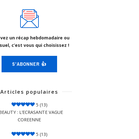
vez un récap hebdomadaire ou
uel, c’est vous qui choisissez !
S'ABONNER 👍
Articles populaires
5
(13)
BEAUTY : L’ECRASANTE VAGUE
COREENNE
5
(13)