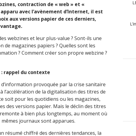
L
zines, contraction de « web » et «
pparu avec l’avènement d’Internet, il est
oix aux versions papier de ces derniers,
L’i
’avantage.
 des webzines et leur plus-value ? Sont-ils une
on de magazines papiers ? Quelles sont les
mation ? Comment créer son propre webzine ?
: rappel du contexte
d’information provoquée par la crise sanitaire
l’accélération de la digitalisation des titres de
ce soit pour les quotidiens ou les magazines,
s des versions papier. Mais le déclin des titres
le remonte à bien plus longtemps, au moment où
s mêmes journaux sont apparues.
 un résumé chiffré des dernières tendances, la