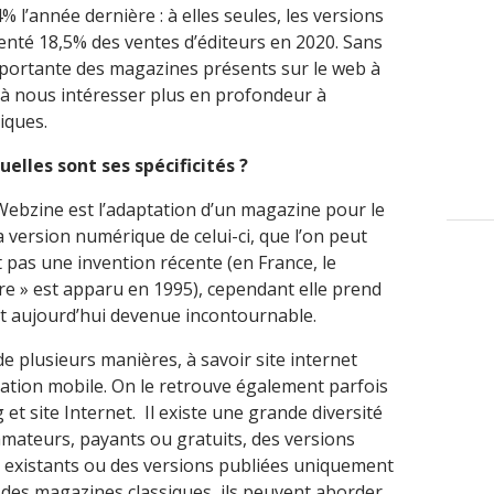
% l’année dernière : à elles seules, les versions
nté 18,5% des ventes d’éditeurs en 2020. Sans
mportante des magazines présents sur le web à
e à nous intéresser plus en profondeur à
iques.
elles sont ses spécificités ?
ebzine est l’adaptation d’un magazine pour le
a version numérique de celui-ci, que l’on peut
t pas une invention récente (en France, le
e » est apparu en 1995), cependant elle prend
st aujourd’hui devenue incontournable.
e plusieurs manières, à savoir site internet
ation mobile. On le retrouve également parfois
et site Internet. Il existe une grande diversité
amateurs, payants ou gratuits, des versions
existants ou des versions publiées uniquement
e des magazines classiques, ils peuvent aborder