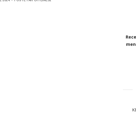
Rece
mens
K