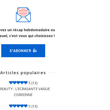
vez un récap hebdomadaire ou
uel, c’est vous qui choisissez !
S'ABONNER 👍
Articles populaires
5
(13)
BEAUTY : L’ECRASANTE VAGUE
COREENNE
5
(13)