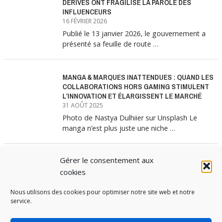
DÉRIVES ONT FRAGILISÉ LA PAROLE DES
INFLUENCEURS
16 FÉVRIER 2026
Publié le 13 janvier 2026, le gouvernement a
présenté sa feuille de route …
MANGA & MARQUES INATTENDUES : QUAND LES
COLLABORATIONS HORS GAMING STIMULENT
L’INNOVATION ET ÉLARGISSENT LE MARCHÉ
31 AOÛT 2025
Photo de Nastya Dulhiier sur Unsplash Le
manga n’est plus juste une niche …
Gérer le consentement aux
MANGA & MARQUES : ANATOMIE D’UNE
ALLIANCE MARKETING GAGNANTE
cookies
31 JUILLET 2025
Nous utilisons des cookies pour optimiser notre site web et notre
Les interminables files d’attente devant les
service.
boutiques Uniqlo à chaque lancement de
collection …