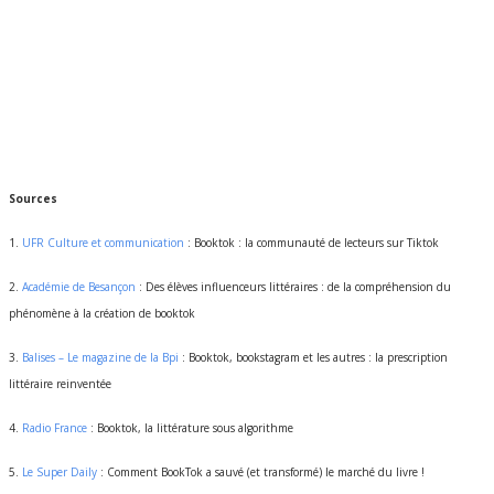
Sources
1.
UFR Culture et communication
: Booktok : la communauté de lecteurs sur Tiktok
2.
Académie de Besançon
: Des élèves influenceurs littéraires : de la compréhension du
phénomène à la création de booktok
3.
Balises – Le magazine de la Bpi
: Booktok, bookstagram et les autres : la prescription
littéraire reinventée
4.
Radio France
: Booktok, la littérature sous algorithme
5.
Le Super Daily
: Comment BookTok a sauvé (et transformé) le marché du livre !