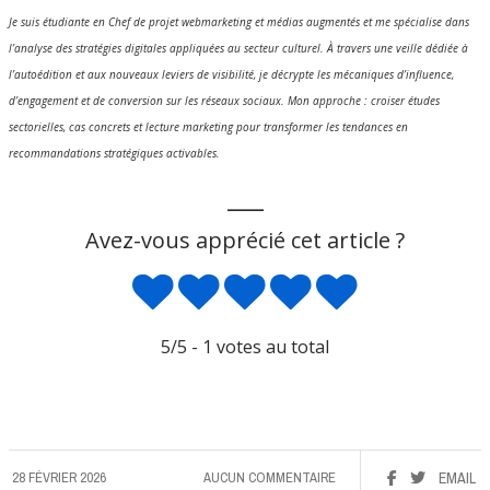
Je suis étudiante en Chef de projet webmarketing et médias augmentés et me spécialise dans
l’analyse des stratégies digitales appliquées au secteur culturel. À travers une veille dédiée à
l’autoédition et aux nouveaux leviers de visibilité, je décrypte les mécaniques d’influence,
d’engagement et de conversion sur les réseaux sociaux. Mon approche : croiser études
sectorielles, cas concrets et lecture marketing pour transformer les tendances en
recommandations stratégiques activables.
___
Avez-vous apprécié cet article ?
5
/5 -
1
votes au total
28 FÉVRIER 2026
AUCUN COMMENTAIRE
EMAIL