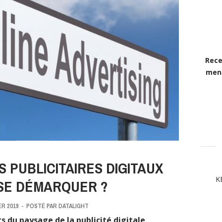
Rece
mens
 PUBLICITAIRES DIGITAUX
K
SE DÉMARQUER ?
ER 2019
-
POSTÉ PAR
DATALIGHT
ts du paysage de la publicité digitale,