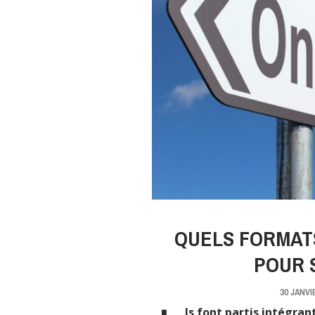
QUELS FORMATS
POUR 
30 JANVI
ls font partis intégran