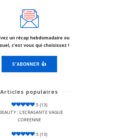
vez un récap hebdomadaire ou
uel, c’est vous qui choisissez !
S'ABONNER 👍
Articles populaires
5
(13)
BEAUTY : L’ECRASANTE VAGUE
COREENNE
5
(13)