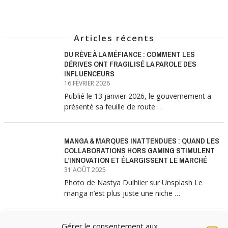
Articles récents
DU RÊVE À LA MÉFIANCE : COMMENT LES
DÉRIVES ONT FRAGILISÉ LA PAROLE DES
INFLUENCEURS
16 FÉVRIER 2026
Publié le 13 janvier 2026, le gouvernement a
présenté sa feuille de route …
MANGA & MARQUES INATTENDUES : QUAND LES
COLLABORATIONS HORS GAMING STIMULENT
L’INNOVATION ET ÉLARGISSENT LE MARCHÉ
31 AOÛT 2025
Photo de Nastya Dulhiier sur Unsplash Le
manga n’est plus juste une niche …
Gérer le consentement aux
MANGA & MARQUES : ANATOMIE D’UNE