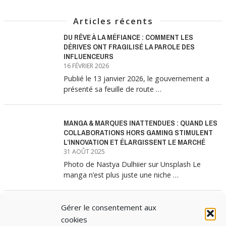
Articles récents
DU RÊVE À LA MÉFIANCE : COMMENT LES
DÉRIVES ONT FRAGILISÉ LA PAROLE DES
INFLUENCEURS
16 FÉVRIER 2026
Publié le 13 janvier 2026, le gouvernement a
présenté sa feuille de route …
MANGA & MARQUES INATTENDUES : QUAND LES
COLLABORATIONS HORS GAMING STIMULENT
L’INNOVATION ET ÉLARGISSENT LE MARCHÉ
31 AOÛT 2025
Photo de Nastya Dulhiier sur Unsplash Le
manga n’est plus juste une niche …
Gérer le consentement aux
MANGA & MARQUES : ANATOMIE D’UNE
ALLIANCE MARKETING GAGNANTE
cookies