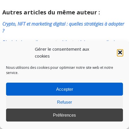
Autres articles du même auteur :
Crypto, NFT et marketing digital : quelles stratégies à adopter
?
Blockchain : quelles opportunités stratégiques pour l’univers
du marketing digital ?
Gérer le consentement aux
cookies
___
Nous utilisons des cookies pour optimiser notre site web et notre
Avez-vous apprécié cet article ?
service.
Accepter
5
/5 -
4
votes au total
Refuser
Préférences