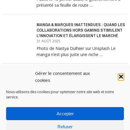
présenté sa feuille de route …
MANGA & MARQUES INATTENDUES : QUAND LES
COLLABORATIONS HORS GAMING STIMULENT
L’INNOVATION ET ÉLARGISSENT LE MARCHÉ
31 AOÛT 2025
Photo de Nastya Dulhiier sur Unsplash Le
manga n’est plus juste une niche …
Gérer le consentement aux
MANGA & MARQUES : ANATOMIE D’UNE
ALLIANCE MARKETING GAGNANTE
cookies
31 JUILLET 2025
Nous utilisons des cookies pour optimiser notre site web et notre
Les interminables files d’attente devant les
service.
boutiques Uniqlo à chaque lancement de
collection …
Accepter
Refuser
PUBOSPHERE, BLOG ÉDITÉ PAR
MEDIA INSTITUTE
ET ANIMÉ PAR SES ÉTUDIANTS EN