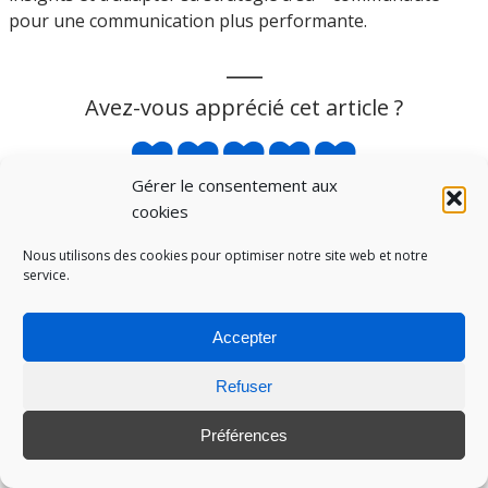
pour une communication plus performante.
___
Avez-vous apprécié cet article ?
Gérer le consentement aux
cookies
5
/5 -
1
votes au total
Nous utilisons des cookies pour optimiser notre site web et notre
service.
Accepter
28 FÉVRIER 2022
AUCUN COMMENTAIRE
EMAIL
Refuser
Préférences
← ARTICLE PRÉCÉDENT
YOUTUBE : L’INFLUENCE DE LA VIDÉO SUR LES DÉCISIONS