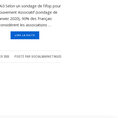
.0 Selon un sondage de l’Ifop pour
ouvement Associatif (sondage de
anvier 2020), 90% des Français
considèrent les associations …
LIRE LA SUITE
ER 2020
POSTÉ PAR
SOCIALMARKETING23