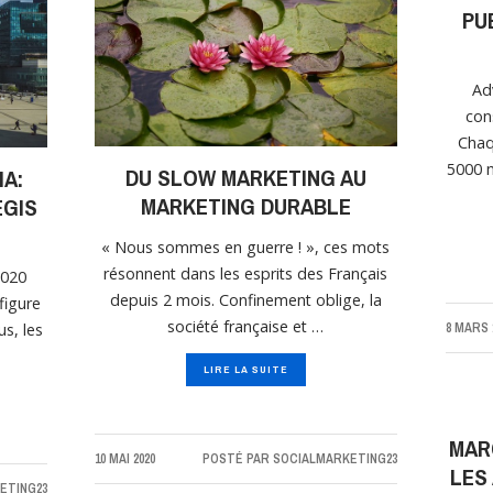
PU
Ad
con
Chaq
5000 m
DU SLOW MARKETING AU
IA:
MARKETING DURABLE
EGIS
« Nous sommes en guerre ! », ces mots
résonnent dans les esprits des Français
2020
depuis 2 mois. Confinement oblige, la
figure
société française et …
8 MARS 
us, les
LIRE LA SUITE
MAR
10 MAI 2020
POSTÉ PAR
SOCIALMARKETING23
LES
ETING23