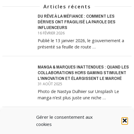
Articles récents
DU RÊVE À LA MÉFIANCE : COMMENT LES
DÉRIVES ONT FRAGILISÉ LA PAROLE DES
INFLUENCEURS
16 FÉVRIER 2026
Publié le 13 janvier 2026, le gouvernement a
présenté sa feuille de route …
MANGA & MARQUES INATTENDUES : QUAND LES
COLLABORATIONS HORS GAMING STIMULENT
L’INNOVATION ET ÉLARGISSENT LE MARCHÉ
31 AOÛT 2025
Photo de Nastya Dulhiier sur Unsplash Le
manga n’est plus juste une niche …
Gérer le consentement aux
MANGA & MARQUES : ANATOMIE D’UNE
ALLIANCE MARKETING GAGNANTE
cookies
31 JUILLET 2025