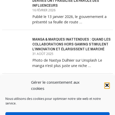
DÉRIVES ONT FRAGILISÉ LA PAROLE DES
INFLUENCEURS
16 FÉVRIER 2026
Publié le 13 janvier 2026, le gouvernement a
présenté sa feuille de route …
MANGA & MARQUES INATTENDUES : QUAND LES
COLLABORATIONS HORS GAMING STIMULENT
L’INNOVATION ET ÉLARGISSENT LE MARCHÉ
31 AOÛT 2025
Photo de Nastya Dulhiier sur Unsplash Le
manga n’est plus juste une niche …
Gérer le consentement aux
MANGA & MARQUES : ANATOMIE D’UNE
ALLIANCE MARKETING GAGNANTE
cookies
31 JUILLET 2025
Nous utilisons des cookies pour optimiser notre site web et notre
Les interminables files d’attente devant les
service.
boutiques Uniqlo à chaque lancement de
collection …