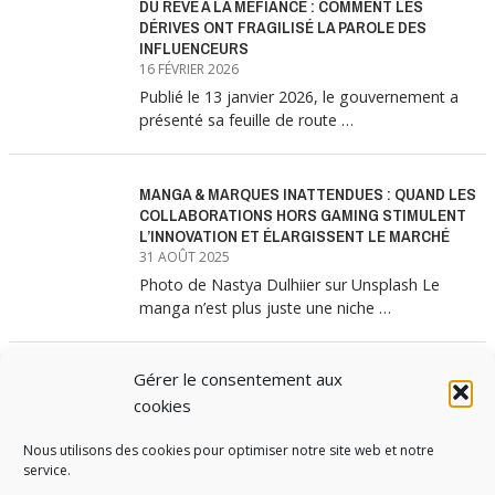
DU RÊVE À LA MÉFIANCE : COMMENT LES
DÉRIVES ONT FRAGILISÉ LA PAROLE DES
INFLUENCEURS
16 FÉVRIER 2026
Publié le 13 janvier 2026, le gouvernement a
présenté sa feuille de route …
MANGA & MARQUES INATTENDUES : QUAND LES
COLLABORATIONS HORS GAMING STIMULENT
L’INNOVATION ET ÉLARGISSENT LE MARCHÉ
31 AOÛT 2025
Photo de Nastya Dulhiier sur Unsplash Le
manga n’est plus juste une niche …
Gérer le consentement aux
MANGA & MARQUES : ANATOMIE D’UNE
ALLIANCE MARKETING GAGNANTE
cookies
31 JUILLET 2025
Nous utilisons des cookies pour optimiser notre site web et notre
Les interminables files d’attente devant les
service.
boutiques Uniqlo à chaque lancement de