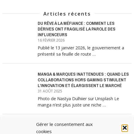
Articles récents
DU RÊVE À LA MÉFIANCE : COMMENT LES
DÉRIVES ONT FRAGILISÉ LA PAROLE DES
INFLUENCEURS
16 FÉVRIER 2026
Publié le 13 janvier 2026, le gouvernement a
présenté sa feuille de route …
MANGA & MARQUES INATTENDUES : QUAND LES
COLLABORATIONS HORS GAMING STIMULENT
L’INNOVATION ET ÉLARGISSENT LE MARCHÉ
31 AOÛT 2025
Photo de Nastya Dulhiier sur Unsplash Le
manga n’est plus juste une niche …
Gérer le consentement aux
MANGA & MARQUES : ANATOMIE D’UNE
ALLIANCE MARKETING GAGNANTE
cookies