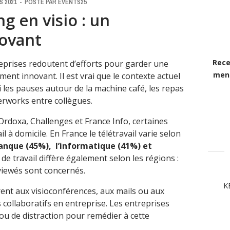
S 2021
-
POSTÉ PAR
EVENTS25
g en visio : un
ovant
Rece
reprises redoutent d’efforts pour garder une
mens
ment innovant. Il est vrai que le contexte actuel
ni les pauses autour de la machine café, les repas
terworks entre collègues.
Ordoxa, Challenges et France Info, certaines
il à domicile. En France le télétravail varie selon
anque (45%), l’informatique (41%) et
 de travail diffère également selon les régions :
rviewés sont concernés.
K
rent aux visioconférences, aux mails ou aux
s collaboratifs en entreprise. Les entreprises
ou de distraction pour remédier à cette