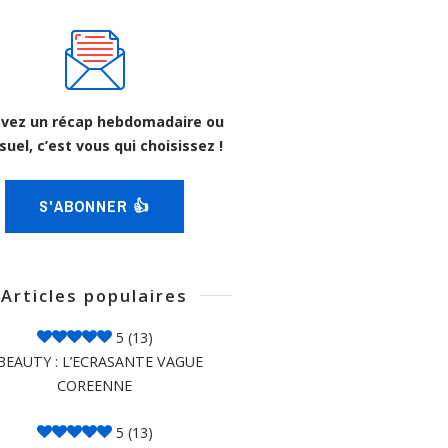
vez un récap hebdomadaire ou
uel, c’est vous qui choisissez !
S'ABONNER 👍
Articles populaires
5
(13)
BEAUTY : L’ECRASANTE VAGUE
COREENNE
5
(13)