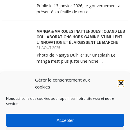
Publié le 13 janvier 2026, le gouvernement a
présenté sa feuille de route …
MANGA & MARQUES INATTENDUES : QUAND LES
COLLABORATIONS HORS GAMING STIMULENT
L’INNOVATION ET ÉLARGISSENT LE MARCHÉ
31 AOÛT 2025
Photo de Nastya Dulhiier sur Unsplash Le
manga n’est plus juste une niche …
Gérer le consentement aux
MANGA & MARQUES : ANATOMIE D’UNE
ALLIANCE MARKETING GAGNANTE
cookies
31 JUILLET 2025
Nous utilisons des cookies pour optimiser notre site web et notre
Les interminables files d’attente devant les
service.
boutiques Uniqlo à chaque lancement de
collection …
Accepter