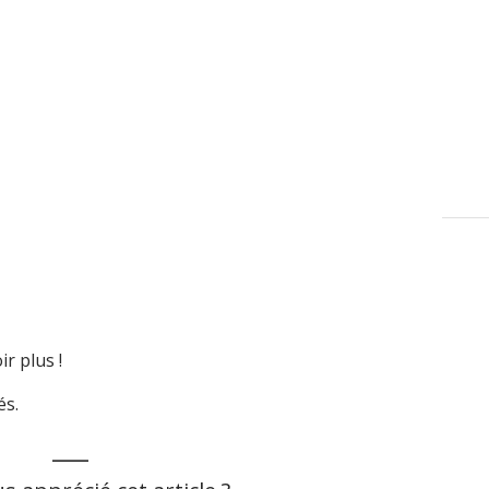
r plus !
és.
___