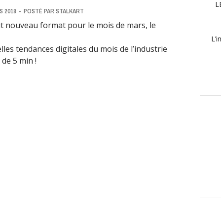
L
S 2018
-
POSTÉ PAR
STALKART
t nouveau format pour le mois de mars, le
L’i
les tendances digitales du mois de l’industrie
de 5 min !