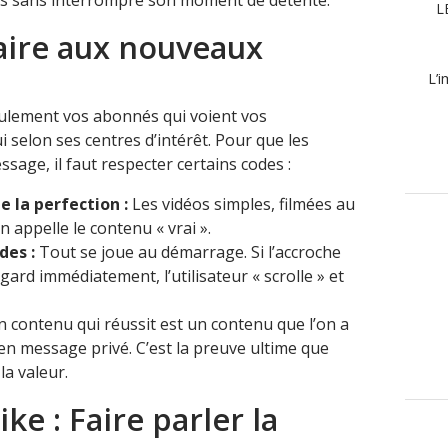
ics sans interrompre son moment de détente.
L
aire aux nouveaux
L’i
eulement vos abonnés qui voient vos
i selon ses centres d’intérêt. Pour que les
sage, il faut respecter certains codes :
e la perfection :
Les vidéos simples, filmées au
 appelle le contenu « vrai ».
des :
Tout se joue au démarrage. Si l’accroche
egard immédiatement, l’utilisateur « scrolle » et
 contenu qui réussit est un contenu que l’on a
en message privé. C’est la preuve ultime que
a valeur.
ike : Faire parler la