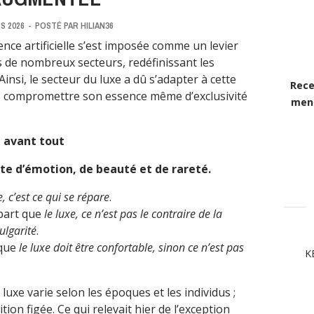
S 2026
-
POSTÉ PAR
HILIAN36
ence artificielle s’est imposée comme un levier
 de nombreux secteurs, redéfinissant les
nsi, le secteur du luxe a dû s’adapter à cette
Rece
s compromettre son essence même d’exclusivité
mens
n avant tout
uête d’émotion, de beauté et de rareté.
e, c’est ce qui se répare
.
 part que
le luxe, ce n’est pas le contraire de la
vulgarité
.
 que
le luxe doit être confortable, sinon ce n’est pas
K
luxe varie selon les époques et les individus ;
tion figée. Ce qui relevait hier de l’exception