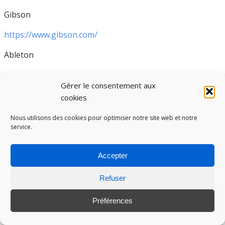
Gibson
https://www.gibson.com/
Ableton
https://www.ableton.com/
Gérer le consentement aux
___
cookies
Avez-vous apprécié cet article ?
Nous utilisons des cookies pour optimiser notre site web et notre
service.
Accepter
5
/5 -
5
votes au total
Refuser
Préférences
8 JUIN 2021
AUCUN COMMENTAIRE
EMAIL