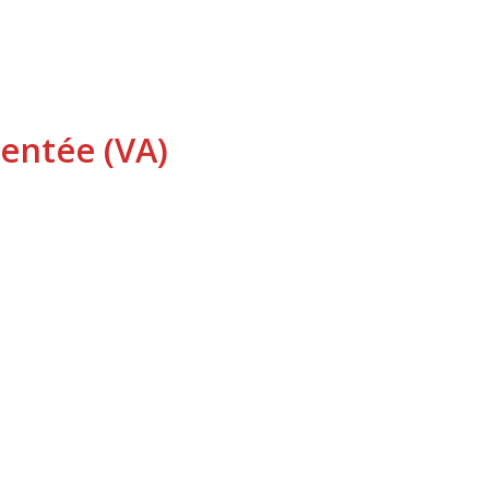
mentée
(VA)