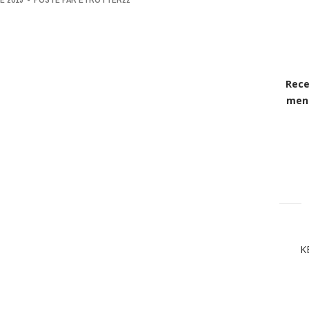
Rece
mens
K