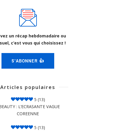
vez un récap hebdomadaire ou
uel, c’est vous qui choisissez !
S'ABONNER 👍
Articles populaires
5
(13)
BEAUTY : L’ECRASANTE VAGUE
COREENNE
5
(13)