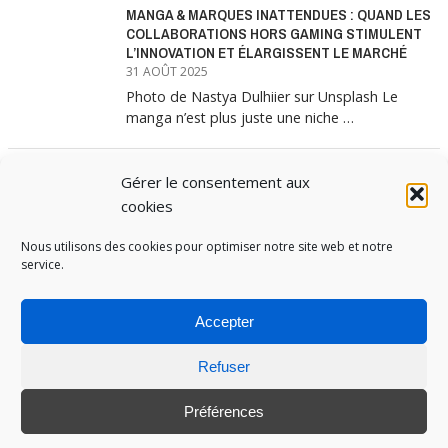
MANGA & MARQUES INATTENDUES : QUAND LES
COLLABORATIONS HORS GAMING STIMULENT
L’INNOVATION ET ÉLARGISSENT LE MARCHÉ
31 AOÛT 2025
Photo de Nastya Dulhiier sur Unsplash Le
manga n’est plus juste une niche …
Gérer le consentement aux
MANGA & MARQUES : ANATOMIE D’UNE
ALLIANCE MARKETING GAGNANTE
cookies
31 JUILLET 2025
Nous utilisons des cookies pour optimiser notre site web et notre
Les interminables files d’attente devant les
service.
boutiques Uniqlo à chaque lancement de
collection …
Accepter
Refuser
PUBOSPHERE, BLOG ÉDITÉ PAR
MEDIA INSTITUTE
ET ANIMÉ PAR SES ÉTUDIANTS EN
STRATÉGIE MARKETING & DIGITALE © TOUS DROITS RÉSERVÉS 2017-2025
Préférences
MENTIONS LÉGALES
-
POLITIQUE DE COOKIES
-
CONNEXION