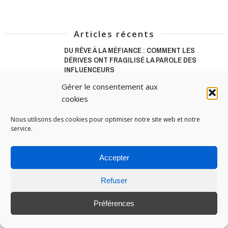
Articles récents
DU RÊVE À LA MÉFIANCE : COMMENT LES
DÉRIVES ONT FRAGILISÉ LA PAROLE DES
INFLUENCEURS
16 FÉVRIER 2026
Gérer le consentement aux
Publié le 13 janvier 2026, le gouvernement a
cookies
présenté sa feuille de route …
Nous utilisons des cookies pour optimiser notre site web et notre
service.
MANGA & MARQUES INATTENDUES : QUAND LES
COLLABORATIONS HORS GAMING STIMULENT
L’INNOVATION ET ÉLARGISSENT LE MARCHÉ
Accepter
31 AOÛT 2025
Photo de Nastya Dulhiier sur Unsplash Le
Refuser
manga n’est plus juste une niche …
Préférences
MANGA & MARQUES : ANATOMIE D’UNE