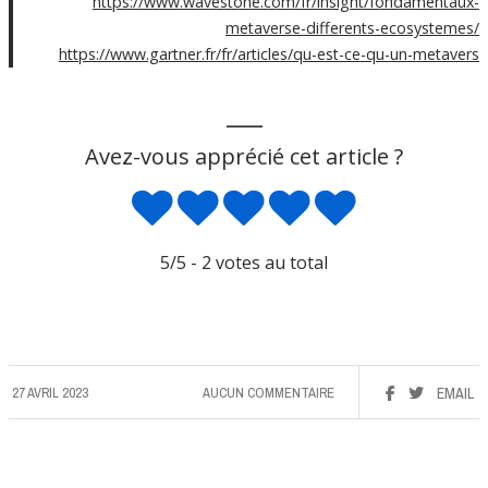
https://www.wavestone.com/fr/insight/fondamentaux-
metaverse-differents-ecosystemes/
https://www.gartner.fr/fr/articles/qu-est-ce-qu-un-metavers
___
Avez-vous apprécié cet article ?
5
/5 -
2
votes au total
27 AVRIL 2023
AUCUN COMMENTAIRE
EMAIL