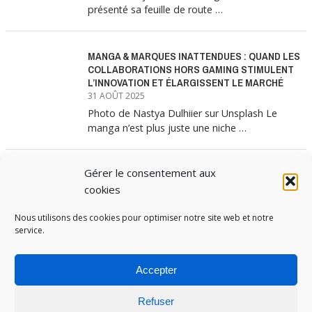
présenté sa feuille de route …
MANGA & MARQUES INATTENDUES : QUAND LES
COLLABORATIONS HORS GAMING STIMULENT
L’INNOVATION ET ÉLARGISSENT LE MARCHÉ
31 AOÛT 2025
Photo de Nastya Dulhiier sur Unsplash Le
manga n’est plus juste une niche …
Gérer le consentement aux
MANGA & MARQUES : ANATOMIE D’UNE
ALLIANCE MARKETING GAGNANTE
cookies
31 JUILLET 2025
Les interminables files d’attente devant les
Nous utilisons des cookies pour optimiser notre site web et notre
service.
boutiques Uniqlo à chaque lancement de
collection …
Accepter
Refuser
PUBOSPHERE, BLOG ÉDITÉ PAR
MEDIA INSTITUTE
ET ANIMÉ PAR SES ÉTUDIANTS EN