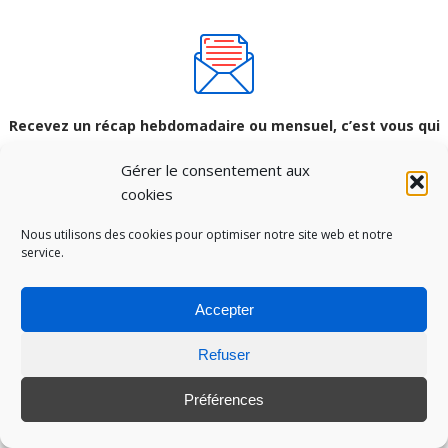
Recevez un récap hebdomadaire ou mensuel, c’est vous qui
choisissez !
Gérer le consentement aux
cookies
S'ABONNER 👍
Nous utilisons des cookies pour optimiser notre site web et notre
service.
Articles populaires
Accepter
5
(13)
Refuser
KBEAUTY : L’ECRASANTE VAGUE COREENNE
Préférences
5
(13)
LE MARKETING DU SUNSCREEN