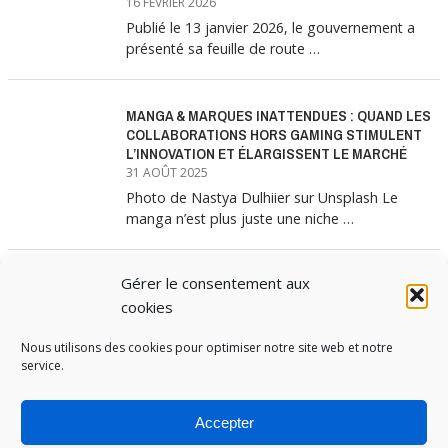
16 FÉVRIER 2026
Publié le 13 janvier 2026, le gouvernement a
présenté sa feuille de route …
MANGA & MARQUES INATTENDUES : QUAND LES
COLLABORATIONS HORS GAMING STIMULENT
L’INNOVATION ET ÉLARGISSENT LE MARCHÉ
31 AOÛT 2025
Photo de Nastya Dulhiier sur Unsplash Le
manga n’est plus juste une niche …
Gérer le consentement aux
MANGA & MARQUES : ANATOMIE D’UNE
ALLIANCE MARKETING GAGNANTE
cookies
31 JUILLET 2025
Nous utilisons des cookies pour optimiser notre site web et notre
Les interminables files d’attente devant les
service.
boutiques Uniqlo à chaque lancement de
collection …
Accepter