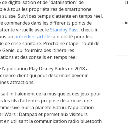
 de digitalisation et de “datalisation” de
L
sible à tous les propriétaires de smartphone,
u suisse. Suivi des temps d’attente en temps réel,
 de commandes dans les différents points de
L’i
attente virtuelle avec le
Standby Pass
, check-in
dans un
précédent article
son utilité pour les
de crise sanitaire. Prochaine étape : l’outil de
y Genie, qui fournira des itinéraires
tions et des conseils en temps réel.
 l’application Play Disney Parks en 2018 a
rience client qui peut désormais devenir
ines attractions.
osait initialement de la musique et des jeux pour
ans les fils d’attentes propose désormais une
immersive. Sur la planète Batuu, l’application
tar Wars : Datapad et permet aux visiteurs
nt en utilisant la communication radio bluetooth