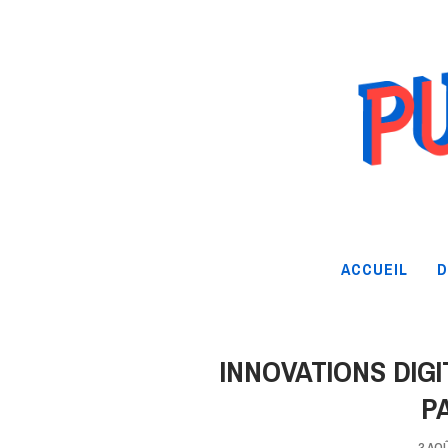
ACCUEIL
D
INNOVATIONS DIG
P
3 AO